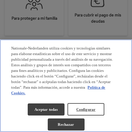
Para cubrir el pago de mis
Para proteger a mi familia
deudas
Nationale-Nederlanden utiliza cookies y tecnologías similares
para elaborar estadísticas sobre el uso de este servicio y mostrar
publicidad personalizada a través del análisis de su navegación.
Estos análisis y grupos de interés son compartidos con terceros
para fines analíticos y publicitarios. Configura las cookies
Para asegurar mi bienestar,
haciendo click en el botón “Configurar”, recházalas desde el
Para ayudar a que mis hijos
si sufro alguna incapacidad
botón “rechazar” o acéptalas todas haciendo click en “Aceptar
alcancen sus sueños
o enfermedad
todas”. Para más información, accede a nuestra
Política de
Cookies.
Aceptar todas
Configurar
¿Te ayudamos?
Calcular Precio
Rechazar